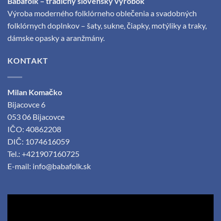
Babafolk – tradičný slovenský výrobok
Výroba moderného folklórneho oblečenia a svadobných
folklórnych doplnkov – šaty, sukne, čiapky, motýliky a traky,
dámske opasky a aranžmány.
KONTAKT
Milan Komačko
Bijacovce 6
053 06 Bijacovce
IČO: 40862208
DIČ: 1074616059
Tel.: +421907160725
E-mail:
info@babafolk.sk