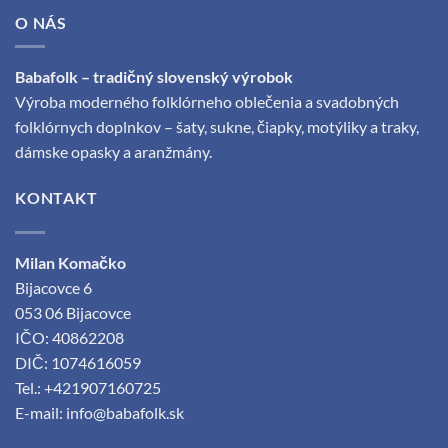
na
O NÁS
stránke
produktu.
Babafolk – tradičný slovenský výrobok
Výroba moderného folklórneho oblečenia a svadobných
folklórnych doplnkov – šaty, sukne, čiapky, motýliky a traky,
dámske opasky a aranžmány.
KONTAKT
Milan Komačko
Bijacovce 6
053 06 Bijacovce
IČO: 40862208
DIČ: 1074616059
Tel.: +421907160725
E-mail:
info@babafolk.sk