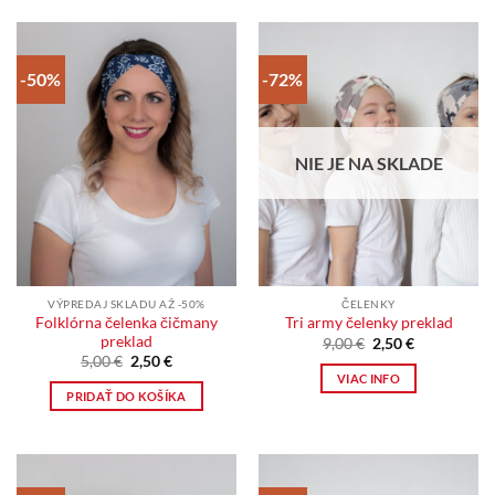
-50%
-72%
NIE JE NA SKLADE
VÝPREDAJ SKLADU AŽ -50%
ČELENKY
Folklórna čelenka čičmany
Tri army čelenky preklad
preklad
Pôvodná
Aktuálna
9,00
€
2,50
€
cena
cena
Pôvodná
Aktuálna
5,00
€
2,50
€
bola:
je:
cena
cena
VIAC INFO
9,00 €.
2,50 €.
bola:
je:
PRIDAŤ DO KOŠÍKA
5,00 €.
2,50 €.