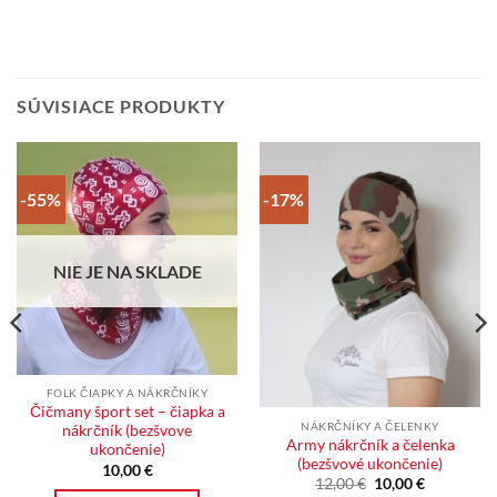
SÚVISIACE PRODUKTY
-55%
-17%
NIE JE NA SKLADE
FOLK ČIAPKY A NÁKRČNÍKY
Čičmany šport set – čiapka a
NÁKRČNÍKY A ČELENKY
nákrčník (bezšvove
Army nákrčník a čelenka
ukončenie)
(bezšvové ukončenie)
10,00
€
Pôvodná
Aktuálna
12,00
€
10,00
€