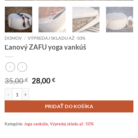
DOMOV
/
VÝPREDAJ SKLADU AŽ -50%
Ľanový ZAFU yoga vankúš
Pôvodná
Aktuálna
35,00
28,00
€
€
cena
cena
množstvo Ľanový ZAFU yoga vankúš
bola:
je:
35,00 €.
28,00 €.
PRIDAŤ DO KOŠÍKA
Kategórie:
Joga vankúše
,
Výpredaj skladu až -50%