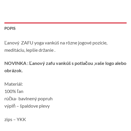
POPIS
Ľanový ZAFU yoga vankúš na rôzne jogové pozície,
meditáciu, lepšie držanie .
NOVINKA : Ľanový zafu vankúš s potlačou ,vaše logo alebo
obrázok.
Materiál:
100% ľan
rúčka- bavlnený popruh
výplň – špaldove plevy
zips – YKK