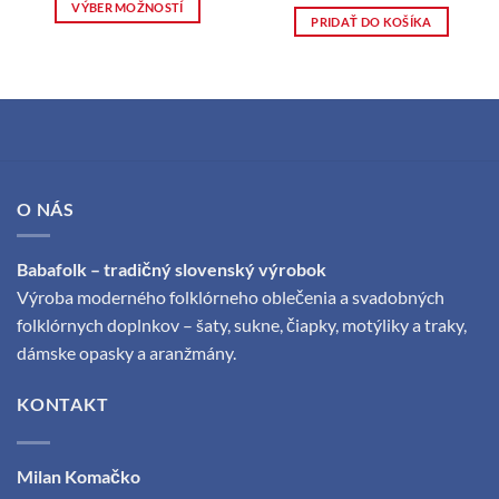
cena
cena
VÝBER MOŽNOSTÍ
bola:
je:
PRIDAŤ DO KOŠÍKA
12,00 €.
10,00 €.
Tento
produkt
má
viacero
variantov.
Možnosti
si
môžete
O NÁS
vybrať
na
stránke
Babafolk – tradičný slovenský výrobok
produktu.
Výroba moderného folklórneho oblečenia a svadobných
folklórnych doplnkov – šaty, sukne, čiapky, motýliky a traky,
dámske opasky a aranžmány.
KONTAKT
Milan Komačko