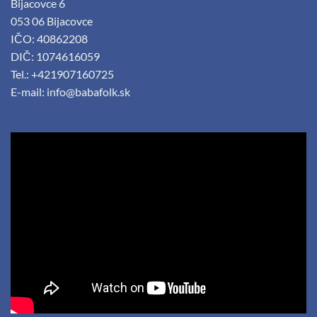
Bijacovce 6
053 06 Bijacovce
IČO: 40862208
DIČ: 1074616059
Tel.: +421907160725
E-mail:
info@babafolk.sk