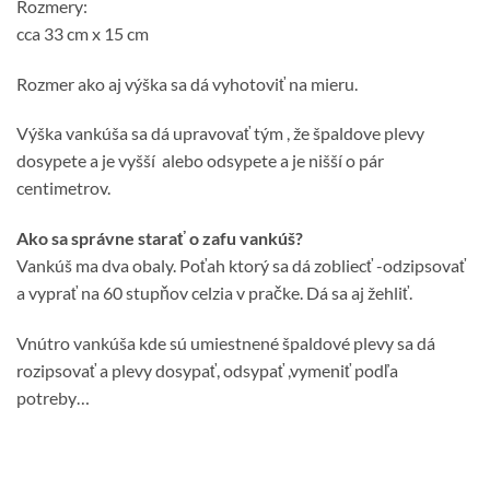
Rozmery:
cca 33 cm x 15 cm
Rozmer ako aj výška sa dá vyhotoviť na mieru.
Výška vankúša sa dá upravovať tým , že špaldove plevy
dosypete a je vyšší alebo odsypete a je nišší o pár
centimetrov.
Ako sa správne starať o zafu vankúš?
Vankúš ma dva obaly. Poťah ktorý sa dá zobliecť -odzipsovať
a vyprať na 60 stupňov celzia v pračke. Dá sa aj žehliť.
Vnútro vankúša kde sú umiestnené špaldové plevy sa dá
rozipsovať a plevy dosypať, odsypať ,vymeniť podľa
potreby…