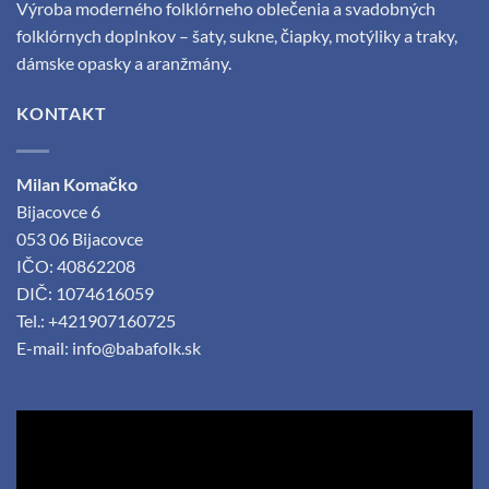
Výroba moderného folklórneho oblečenia a svadobných
stránke
produktu.
folklórnych doplnkov – šaty, sukne, čiapky, motýliky a traky,
dámske opasky a aranžmány.
KONTAKT
Milan Komačko
Bijacovce 6
053 06 Bijacovce
IČO: 40862208
DIČ: 1074616059
Tel.: +421907160725
E-mail:
info@babafolk.sk