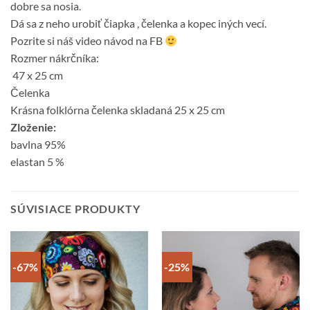
dobre sa nosia.
Dá sa z neho urobiť čiapka , čelenka a kopec iných vecí.
Pozrite si náš video návod na FB
Rozmer nákrčníka:
47 x 25 cm
Čelenka
Krásna folklórna čelenka skladaná 25 x 25 cm
Zloženie:
bavlna 95%
elastan 5 %
SÚVISIACE PRODUKTY
-67%
-25%