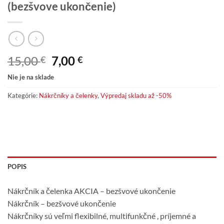
(bezšvove ukončenie)
Pôvodná
Aktuálna
15,00
7,00
€
€
cena
cena
Nie je na sklade
bola:
je:
15,00 €.
7,00 €.
Kategórie:
Nákrčníky a čelenky
,
Výpredaj skladu až -50%
POPIS
Nákrčník a čelenka AKCIA – bezšvové ukončenie
Nákrčník – bezšvové ukončenie
Nákrčníky sú veľmi flexibilné, multifunkčné , príjemné a