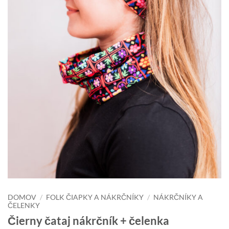
DOMOV
/
FOLK ČIAPKY A NÁKRČNÍKY
/
NÁKRČNÍKY A
ČELENKY
Čierny čataj nákrčník + čelenka