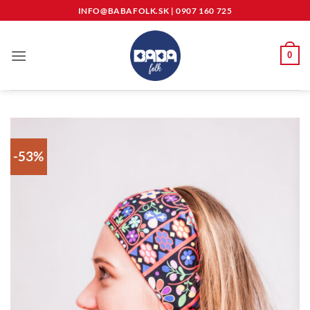
Skip
INFO@BABAFOLK.SK
|
0907 160 725
to
content
0
-53%