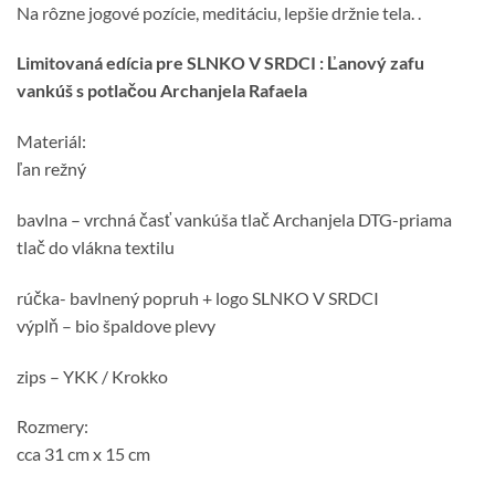
Na rôzne jogové pozície, meditáciu, lepšie držnie tela. .
Limitovaná edícia pre SLNKO V SRDCI : Ľanový zafu
vankúš s potlačou Archanjela Rafaela
Materiál:
ľan režný
bavlna – vrchná časť vankúša tlač Archanjela DTG-priama
tlač do vlákna textilu
rúčka- bavlnený popruh + logo SLNKO V SRDCI
výplň – bio špaldove plevy
zips – YKK / Krokko
Rozmery:
cca 31 cm x 15 cm