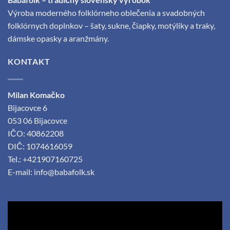
produktu.
Výroba moderného folklórneho oblečenia a svadobných
folklórnych doplnkov – šaty, sukne, čiapky, motýliky a traky,
dámske opasky a aranžmány.
KONTAKT
Milan Komačko
Bijacovce 6
053 06 Bijacovce
IČO: 40862208
DIČ: 1074616059
Tel.: +421907160725
E-mail:
info@babafolk.sk