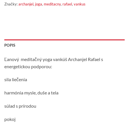
Značky:
archanjel
,
joga
,
meditacny
,
rafael
,
vankus
POPIS
Ľanový meditačný yoga vankúš Archanjel Rafael s
energetickou podporou:
sila liečenia
harmónia mysle, duše a tela
súlad s prírodou
pokoj