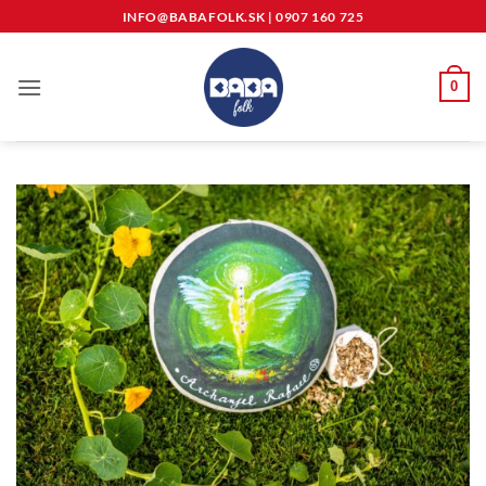
Skip
INFO@BABAFOLK.SK
|
0907 160 725
to
content
0