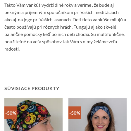
Takto Vám vankúš vydrží dlhé roky a veríme , že bude aj
pekným a príjemným spoločníkom pri Vašich meditáciach
ako aj na joge pri Vaších asanach. Deti tieto vankúše milujú a
často používajú pri rôznych hrách. Fungujú aj ako skvelé
balančné pomôcky keď po nich deti chodia. Sú multifunkčné,
použiteľné na veľa spôsobov tak Vám s nimy želáme veľa
radosti.
SÚVISIACE PRODUKTY
-50%
-50%