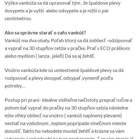
Výška vankúša sa dá upravovať tým , že špaldove plevy
dosypete a je vyšší alebo odsypete a je nižší o pár
centimetrov.
Ako sa správne starať o zafu vankúš?
Vankúš ma dva obaly. Poťah ktorý sa dá zobliecť -odzipsovať
a vyprať na 30 stupňov celzia v pračke. Prať s ECO práškom
alebo mydlom ( lanza , jeleň) Dá sa aj žehliť.
Vnútro vankúša kde sú umiestnené špaldové plevy sa dá
rozipsovať a plevy dosypať, odsypať ,vymeniť podľa
potreby…
Postup pri praní- ideálne viditeľne nečistoty preprať ručne a
potom dať vyprať do pračky na 30 stupňov celzia následne
ešte vlhký obliecť na vnútro ( vankúš naplnený plevami)
nechať na vzdušnom , teplom poprípade slnečnom mieste
dosušiť. Takto ho nebudete musieť žehliť a krásne sa vám
vytvaruje a prispôsobí na tvar pred praním . Ľan síce znesie aj