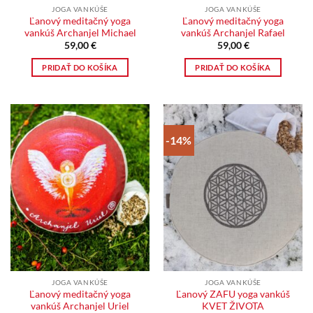
JOGA VANKÚŠE
JOGA VANKÚŠE
Ľanový meditačný yoga
Ľanový meditačný yoga
vankúš Archanjel Michael
vankúš Archanjel Rafael
59,00
€
59,00
€
PRIDAŤ DO KOŠÍKA
PRIDAŤ DO KOŠÍKA
-14%
JOGA VANKÚŠE
JOGA VANKÚŠE
Ľanový meditačný yoga
Ľanový ZAFU yoga vankúš
vankúš Archanjel Uriel
KVET ŽIVOTA