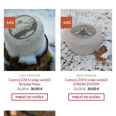
-14%
-14%
JOGA VANKÚŠE
JOGA VANKÚŠE
Ľanový ZAFU yoga vankúš
Ľanový ZAFU yoga vankúš
Štrbské Pleso
STROM ŽIVOTA
Pôvodná
Aktuálna
Pôvodná
Aktuálna
35,00
€
30,00
€
35,00
€
30,00
€
cena
cena
cena
cena
bola:
je:
bola:
je:
PRIDAŤ DO KOŠÍKA
PRIDAŤ DO KOŠÍKA
35,00 €.
30,00 €.
35,00 €.
30,00 €.