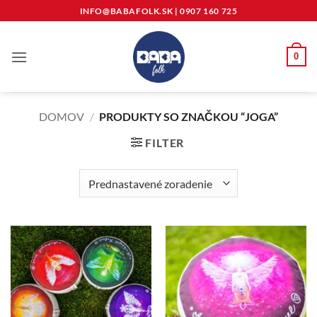
Skip
INFO@BABAFOLK.SK
|
0907 160 725
to
content
0
DOMOV
/
PRODUKTY SO ZNAČKOU “JOGA”
FILTER