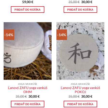
Pôvodná
Aktuálna
59,00
€
35,00
€
30,00
€
cena
cena
bola:
je:
PRIDAŤ DO KOŠÍKA
PRIDAŤ DO KOŠÍKA
35,00 €.
30,00 €.
-14%
-14%
JOGA VANKÚŠE
JOGA VANKÚŠE
Ľanový ZAFU yoga vankúš
Ľanový ZAFU yoga vankúš
OHM
POKOJ
Pôvodná
Aktuálna
Pôvodná
Aktuálna
35,00
€
30,00
€
35,00
€
30,00
€
cena
cena
cena
cena
bola:
je:
bola:
je:
PRIDAŤ DO KOŠÍKA
PRIDAŤ DO KOŠÍKA
35,00 €.
30,00 €.
35,00 €.
30,00 €.