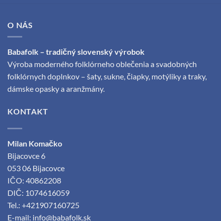
O NÁS
Babafolk – tradičný slovenský výrobok
Výroba moderného folklórneho oblečenia a svadobných
folklórnych doplnkov – šaty, sukne, čiapky, motýliky a traky,
dámske opasky a aranžmány.
KONTAKT
Milan Komačko
Bijacovce 6
053 06 Bijacovce
IČO: 40862208
DIČ: 1074616059
Tel.: +421907160725
E-mail:
info@babafolk.sk