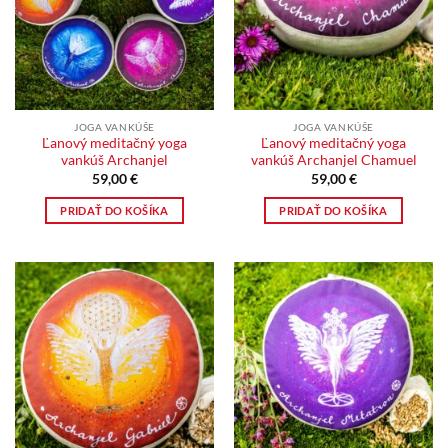
JOGA VANKÚŠE
JOGA VANKÚŠE
Ľanový meditačný yoga
Ľanový meditačný yoga
vankúš Archanjel
vankúš Archanjel Chamuel
59,00
€
59,00
€
PRIDAŤ DO KOŠÍKA
PRIDAŤ DO KOŠÍKA