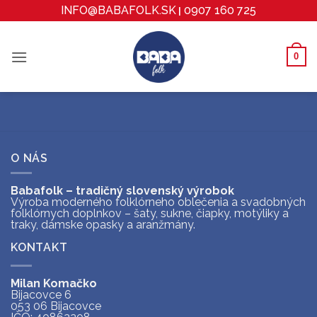
content
INFO@BABAFOLK.SK
0907 160 725
|
0
O NÁS
Babafolk – tradičný slovenský výrobok
Výroba moderného folklórneho oblečenia a svadobných
folklórnych doplnkov – šaty, sukne, čiapky, motýliky a
traky, dámske opasky a aranžmány.
KONTAKT
Milan Komačko
Bijacovce 6
053 06 Bijacovce