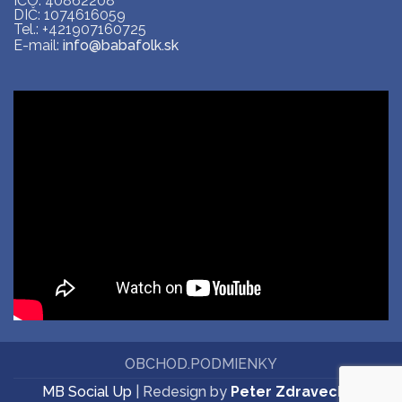
IČO: 40862208
DIČ: 1074616059
Tel.: +421907160725
E-mail:
info@babafolk.sk
OBCHOD.PODMIENKY
MB Social Up
| Redesign by
Peter Zdravecký
|