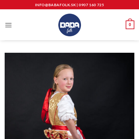
Skip
INFO@BABAFOLK.SK
|
0907 160 725
to
content
0