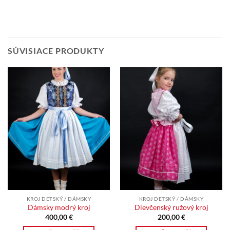
SÚVISIACE PRODUKTY
KROJ DETSKÝ / DÁMSKY
KROJ DETSKÝ / DÁMSKY
Dámsky modrý kroj
Dievčenský ružový kroj
400,00
€
200,00
€