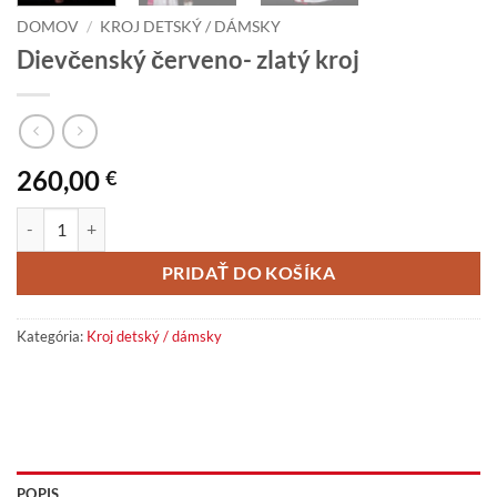
DOMOV
/
KROJ DETSKÝ / DÁMSKY
Dievčenský červeno- zlatý kroj
260,00
€
množstvo Dievčenský červeno- zlatý kroj
PRIDAŤ DO KOŠÍKA
Kategória:
Kroj detský / dámsky
POPIS