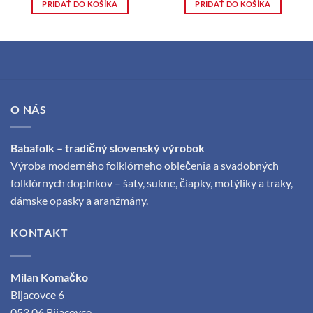
PRIDAŤ DO KOŠÍKA
PRIDAŤ DO KOŠÍKA
O NÁS
Babafolk – tradičný slovenský výrobok
Výroba moderného folklórneho oblečenia a svadobných
folklórnych doplnkov – šaty, sukne, čiapky, motýliky a traky,
dámske opasky a aranžmány.
KONTAKT
Milan Komačko
Bijacovce 6
053 06 Bijacovce