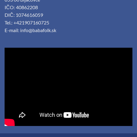
IČO: 40862208
DIČ: 1074616059
Tel.: +421907160725
E-mail:
info@babafolk.sk