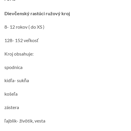
Dievčenský rastúci ružový kroj
8- 12 rokov ( do XS )
128- 152 veľkosť
Kroj obsahuje:
spodnica
kidľa- sukňa
košeľa
zástera
ľajblik- živôtik, vesta