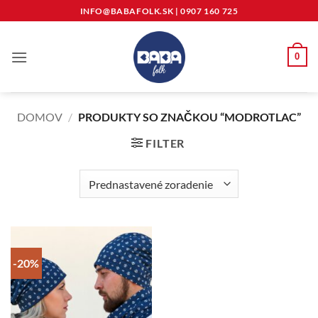
Skip
INFO@BABAFOLK.SK
|
0907 160 725
to
content
0
DOMOV
/
PRODUKTY SO ZNAČKOU “MODROTLAC”
FILTER
-20%