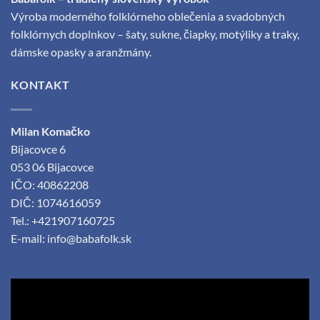
produktu.
Výroba moderného folklórneho oblečenia a svadobných
folklórnych doplnkov – šaty, sukne, čiapky, motýliky a traky,
dámske opasky a aranžmány.
KONTAKT
Milan Komačko
Bijacovce 6
053 06 Bijacovce
IČO: 40862208
DIČ: 1074616059
Tel.: +421907160725
E-mail:
info@babafolk.sk