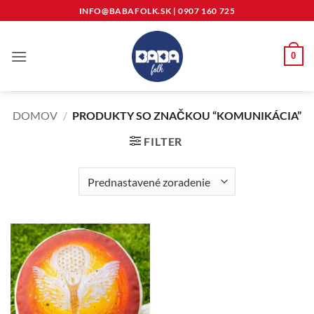
Skip
INFO@BABAFOLK.SK
|
0907 160 725
to
content
0
DOMOV
/
PRODUKTY SO ZNAČKOU “KOMUNIKÁCIA”
FILTER