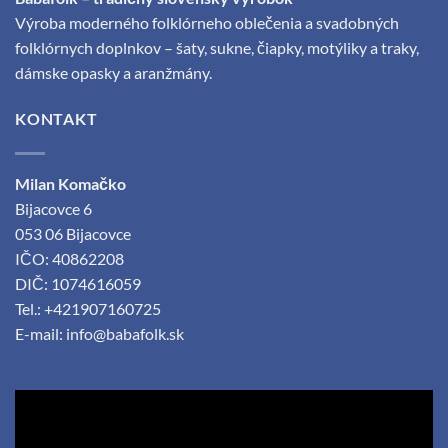
Výroba moderného folklórneho oblečenia a svadobných
folklórnych doplnkov – šaty, sukne, čiapky, motýliky a traky,
dámske opasky a aranžmány.
KONTAKT
Milan Komačko
Bijacovce 6
053 06 Bijacovce
IČO: 40862208
DIČ: 1074616059
Tel.: +421907160725
E-mail:
info@babafolk.sk