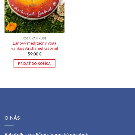
JOGA VANKÚŠE
Ľanový meditačný yoga
vankúš Archanjel Gabriel
59,00
€
PRIDAŤ DO KOŠÍKA
O NÁS
Babafolk – tradičný slovenský výrobok